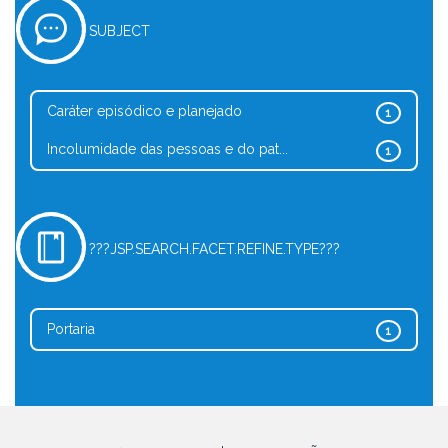
SUBJECT
Caráter episódico e planejado
1
Incolumidade das pessoas e do pat...
1
???JSP.SEARCH.FACET.REFINE.TYPE???
Portaria
1