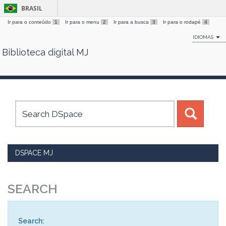
BRASIL
Ir para o conteúdo
1
Ir para o menu
2
Ir para a busca
3
Ir para o rodapé
4
IDIOMAS
Biblioteca digital MJ
Skip
navigation
DSPACE MJ
SEARCH
Search: