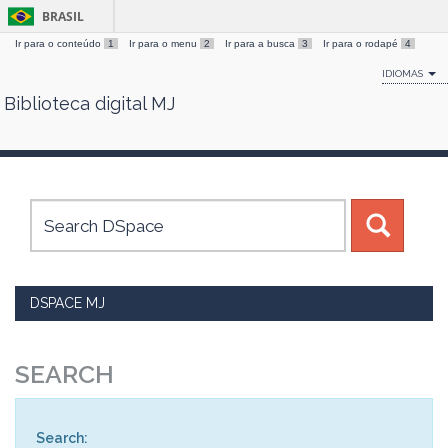
BRASIL
Ir para o conteúdo
1
Ir para o menu
2
Ir para a busca
3
Ir para o rodapé
4
IDIOMAS
Biblioteca digital MJ
Skip
navigation
DSPACE MJ
SEARCH
Search: