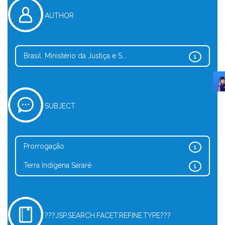
AUTHOR
Brasil. Ministério da Justiça e S...
1
SUBJECT
Prorrogação
1
Terra Indígena Sararé
1
???JSP.SEARCH.FACET.REFINE.TYPE???