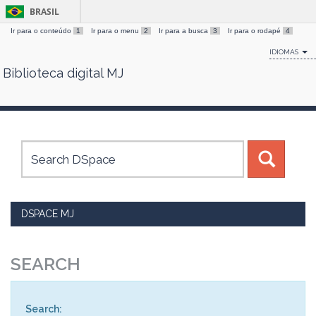
BRASIL
Ir para o conteúdo
1
Ir para o menu
2
Ir para a busca
3
Ir para o rodapé
4
IDIOMAS
Biblioteca digital MJ
Skip
navigation
DSPACE MJ
SEARCH
Search: