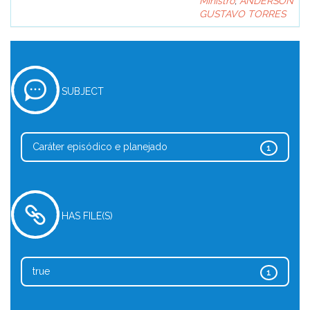
Ministro
;
ANDERSON
GUSTAVO TORRES
SUBJECT
Caráter episódico e planejado
1
HAS FILE(S)
true
1