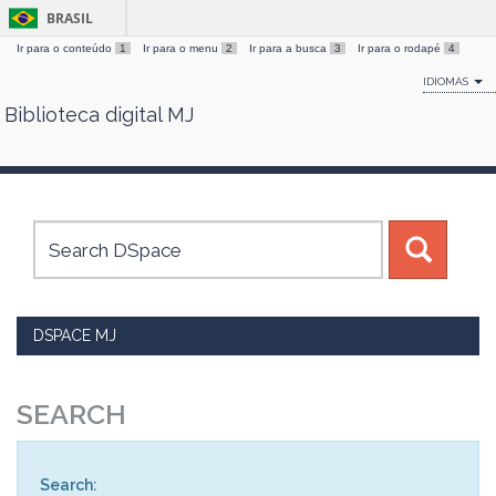
BRASIL
Ir para o conteúdo
1
Ir para o menu
2
Ir para a busca
3
Ir para o rodapé
4
IDIOMAS
Biblioteca digital MJ
Skip
navigation
DSPACE MJ
SEARCH
Search: