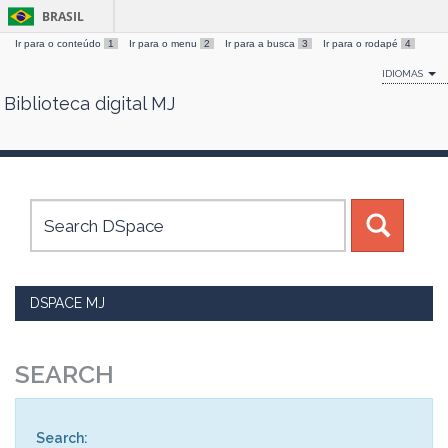
BRASIL
Ir para o conteúdo
1
Ir para o menu
2
Ir para a busca
3
Ir para o rodapé
4
IDIOMAS
Biblioteca digital MJ
Skip
navigation
DSPACE MJ
SEARCH
Search: