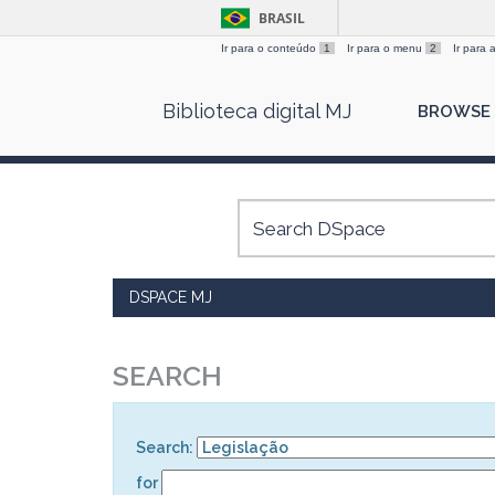
BRASIL
Ir para o conteúdo
1
Ir para o menu
2
Ir para
Skip
Biblioteca digital MJ
BROWSE
navigation
DSPACE MJ
SEARCH
Search:
for