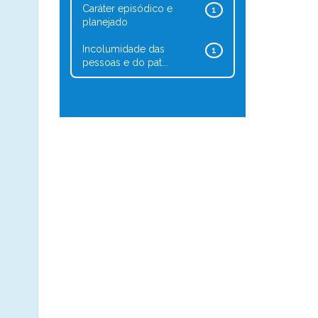
Caráter episódico e
1
planejado
Incolumidade das
1
pessoas e do pat...