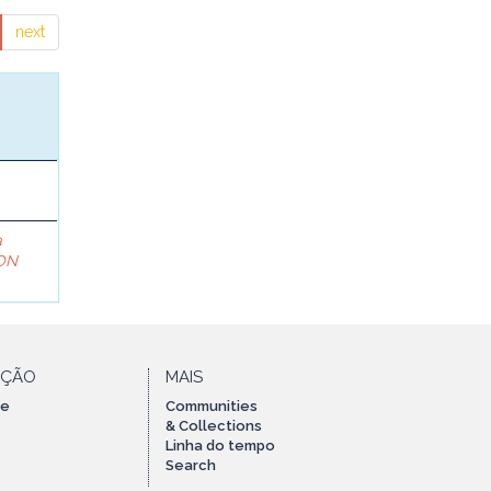
next
a
ON
AÇÃO
MAIS
te
Communities
& Collections
Linha do tempo
Search