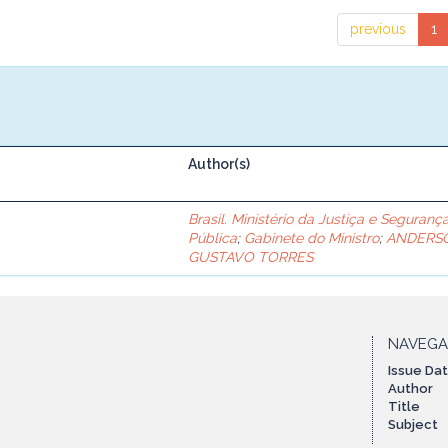
previous
1
Author(s)
Brasil. Ministério da Justiça e Seguranç
Pública
;
Gabinete do Ministro
;
ANDERS
GUSTAVO TORRES
NAVEG
Issue Da
Author
Title
Subject