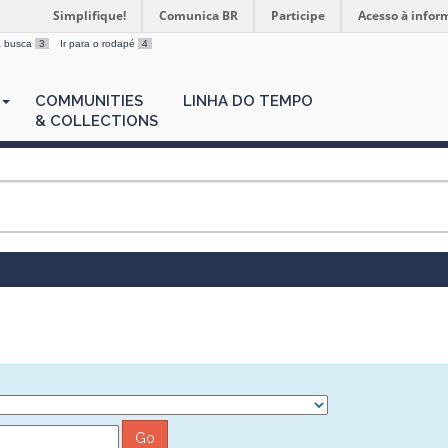
Simplifique!
Comunica BR
Participe
Acesso à infor
 a busca
3
Ir para o rodapé
4
COMMUNITIES
LINHA DO TEMPO
& COLLECTIONS