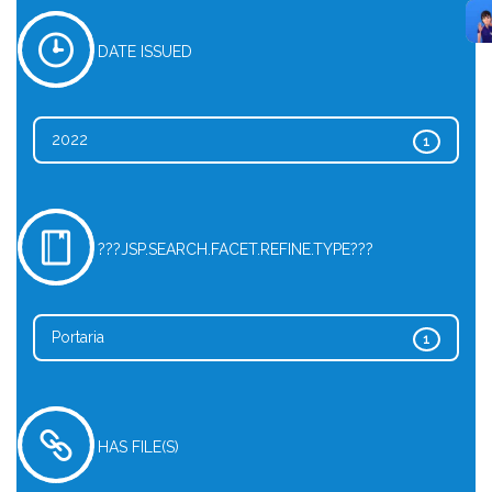
DATE ISSUED
2022
1
???JSP.SEARCH.FACET.REFINE.TYPE???
Portaria
1
HAS FILE(S)