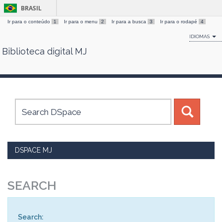
BRASIL
Ir para o conteúdo
1
Ir para o menu
2
Ir para a busca
3
Ir para o rodapé
4
IDIOMAS
Biblioteca digital MJ
Skip
navigation
DSPACE MJ
SEARCH
Search: