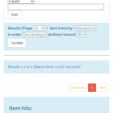
Results/Page
|
Sort items by
In order
Authors/record
Results 1-1 of 1 (Search time: 0.002 seconds).
previous
1
next
Item hits: