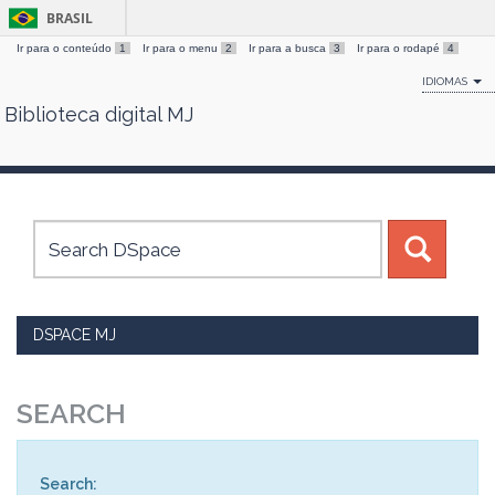
BRASIL
Ir para o conteúdo
1
Ir para o menu
2
Ir para a busca
3
Ir para o rodapé
4
IDIOMAS
Biblioteca digital MJ
Skip
navigation
DSPACE MJ
SEARCH
Search: