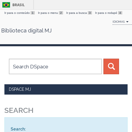
BRASIL
Ir para o conteúdo
1
Ir para o menu
2
Ir para a busca
3
Ir para o rodapé
4
IDIOMAS
Biblioteca digital MJ
Skip
navigation
DSPACE MJ
SEARCH
Search: