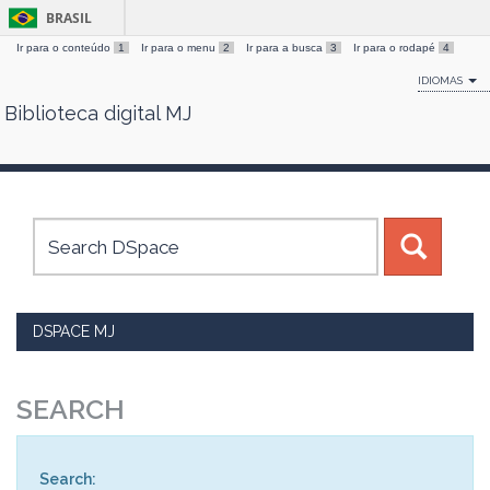
BRASIL
Ir para o conteúdo
1
Ir para o menu
2
Ir para a busca
3
Ir para o rodapé
4
IDIOMAS
Biblioteca digital MJ
Skip
navigation
DSPACE MJ
SEARCH
Search: