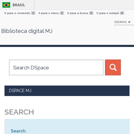
BRASIL
Ir para o conteúdo
1
Ir para o menu
2
Ir para a busca
3
Ir para o rodapé
4
IDIOMAS
Biblioteca digital MJ
Skip
navigation
DSPACE MJ
SEARCH
Search: