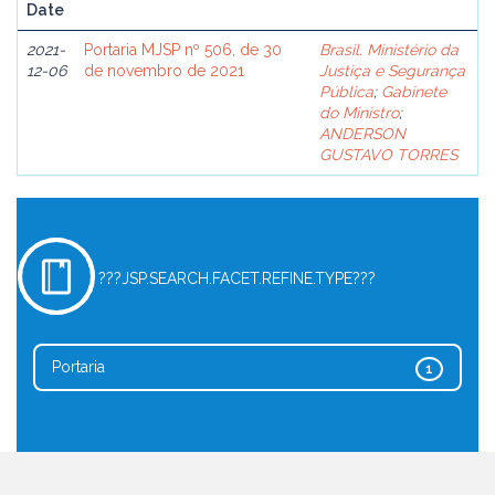
Date
2021-
Portaria MJSP nº 506, de 30
Brasil. Ministério da
12-06
de novembro de 2021
Justiça e Segurança
Pública
;
Gabinete
do Ministro
;
ANDERSON
GUSTAVO TORRES
???JSP.SEARCH.FACET.REFINE.TYPE???
Portaria
1