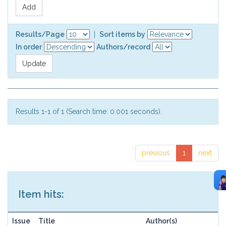
Results/Page
|
Sort items by
In order
Authors/record
Results 1-1 of 1 (Search time: 0.001 seconds).
previous
1
next
Item hits:
Issue
Title
Author(s)