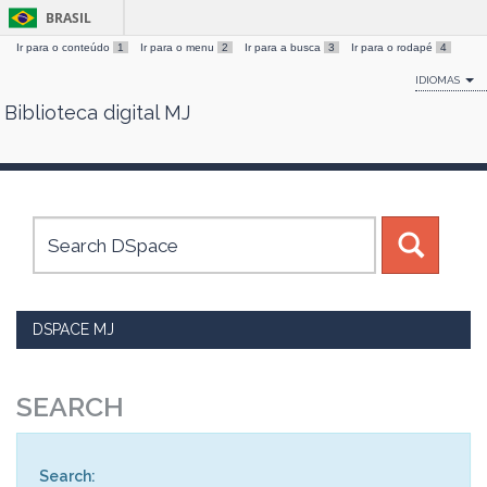
BRASIL
Ir para o conteúdo
1
Ir para o menu
2
Ir para a busca
3
Ir para o rodapé
4
IDIOMAS
Biblioteca digital MJ
Skip
navigation
DSPACE MJ
SEARCH
Search: