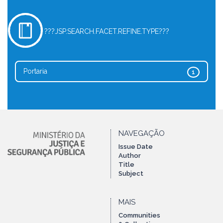
???JSP.SEARCH.FACET.REFINE.TYPE???
Portaria
1
NAVEGAÇÃO
Issue Date
Author
Title
Subject
MAIS
Communities