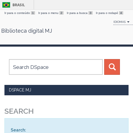
BRASIL
Ir para o conteúdo
1
Ir para o menu
2
Ir para a busca
3
Ir para o rodapé
4
IDIOMAS
Biblioteca digital MJ
Skip
navigation
DSPACE MJ
SEARCH
Search: