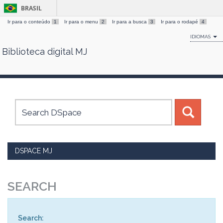
BRASIL
Ir para o conteúdo
1
Ir para o menu
2
Ir para a busca
3
Ir para o rodapé
4
IDIOMAS
Biblioteca digital MJ
Skip
navigation
DSPACE MJ
SEARCH
Search: