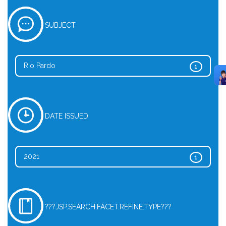
SUBJECT
Rio Pardo
1
DATE ISSUED
2021
1
???JSP.SEARCH.FACET.REFINE.TYPE???