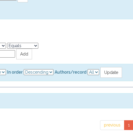
In order
Authors/record
previous
1