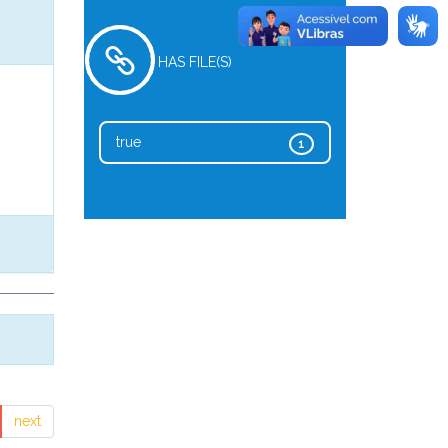
HAS FILE(S)
true
1
next