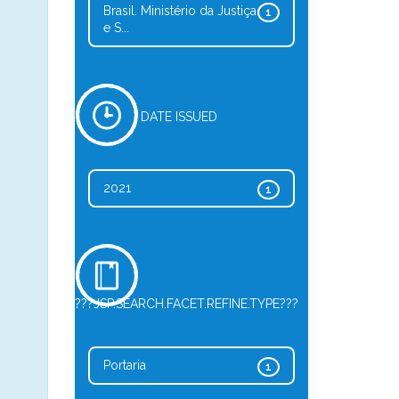
Brasil. Ministério da Justiça
1
e S...
DATE ISSUED
2021
1
???JSP.SEARCH.FACET.REFINE.TYPE???
Portaria
1