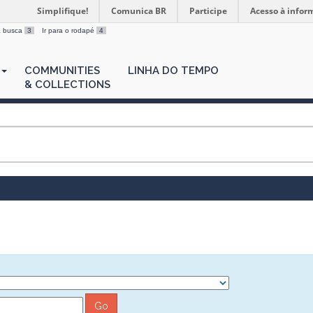
Simplifique!
Comunica BR
Participe
Acesso à infor
 a busca
3
Ir para o rodapé
4
COMMUNITIES
LINHA DO TEMPO
& COLLECTIONS