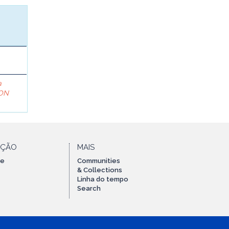
a
ON
AÇÃO
MAIS
te
Communities
& Collections
Linha do tempo
Search