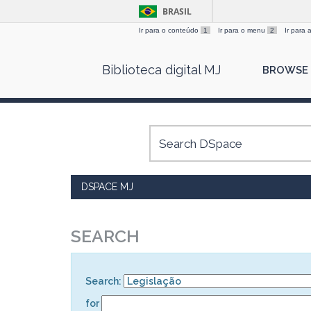
BRASIL
Ir para o conteúdo
1
Ir para o menu
2
Ir para
Skip
Biblioteca digital MJ
BROWSE
navigation
DSPACE MJ
SEARCH
Search:
for