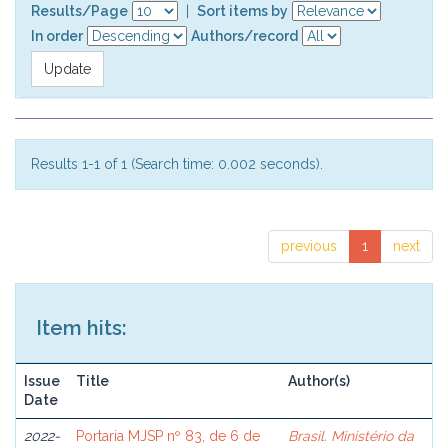
Results/Page
|
Sort items by
In order
Authors/record
Results 1-1 of 1 (Search time: 0.002 seconds).
previous
1
next
Item hits:
Issue
Title
Author(s)
Date
2022-
Portaria MJSP nº 83, de 6 de
Brasil. Ministério da