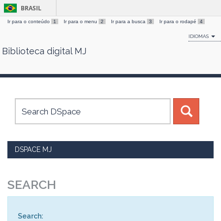
BRASIL
Ir para o conteúdo
1
Ir para o menu
2
Ir para a busca
3
Ir para o rodapé
4
IDIOMAS
Biblioteca digital MJ
Skip
navigation
DSPACE MJ
SEARCH
Search: