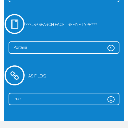
???JSP.SEARCH.FACET.REFINE.TYPE???
Portaria
1
HAS FILE(S)
true
1