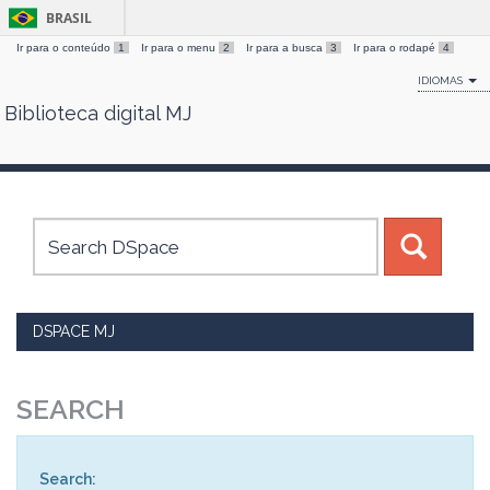
BRASIL
Ir para o conteúdo
1
Ir para o menu
2
Ir para a busca
3
Ir para o rodapé
4
IDIOMAS
Biblioteca digital MJ
Skip
navigation
DSPACE MJ
SEARCH
Search: