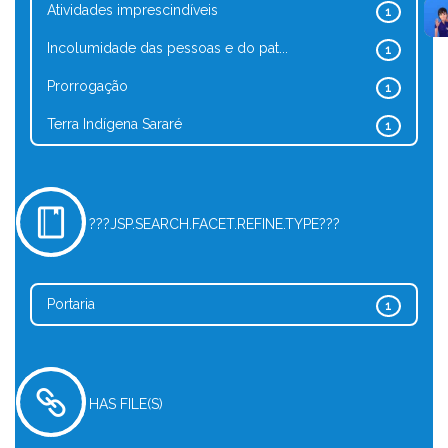
Atividades imprescindíveis
1
Incolumidade das pessoas e do pat...
1
Prorrogação
1
Terra Indígena Sararé
1
???JSP.SEARCH.FACET.REFINE.TYPE???
Portaria
1
HAS FILE(S)