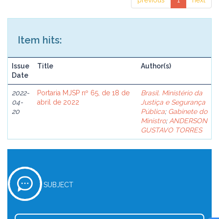
previous
1
next
Item hits:
Issue
Title
Author(s)
Date
2022-
Portaria MJSP nº 65, de 18 de
Brasil. Ministério da
04-
abril de 2022
Justiça e Segurança
20
Pública
;
Gabinete do
Ministro
;
ANDERSON
GUSTAVO TORRES
SUBJECT