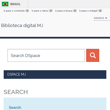
BRASIL
Ir para o conteúdo
1
Ir para o menu
2
Ir para a busca
3
Ir para o rodapé
4
IDIOMAS
Biblioteca digital MJ
Skip
navigation
DSPACE MJ
SEARCH
Search: