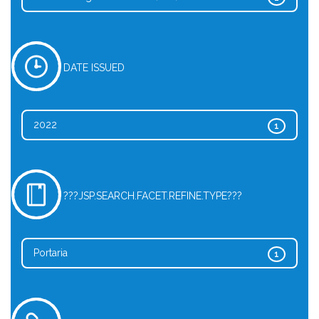
DATE ISSUED
2022
1
???JSP.SEARCH.FACET.REFINE.TYPE???
Portaria
1