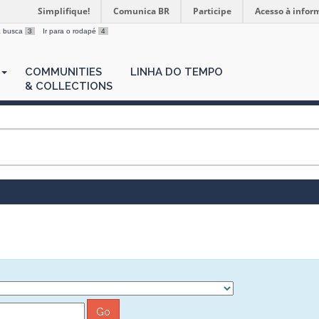
Simplifique!
Comunica BR
Participe
Acesso à infor
 a busca
3
Ir para o rodapé
4
COMMUNITIES
LINHA DO TEMPO
& COLLECTIONS