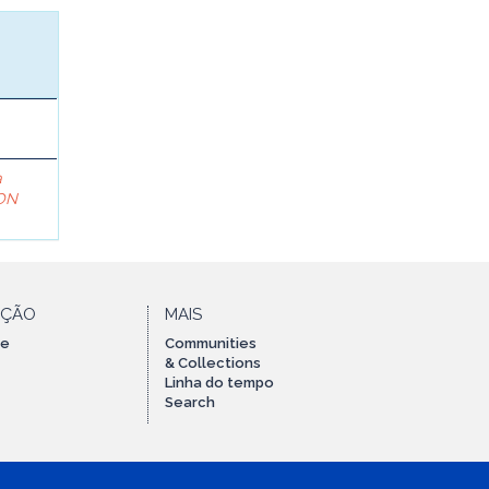
a
ON
AÇÃO
MAIS
te
Communities
& Collections
Linha do tempo
Search