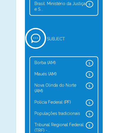
Brasil. Ministério da Justiça
1
e S...
SUBJECT
Borba (AM)
1
Maués (AM)
1
Nova Olinda do Norte
1
(AM)
Polícia Federal (PF)
1
Populações tradicionais
1
Tribunal Regional Federal
1
(TRF) -...