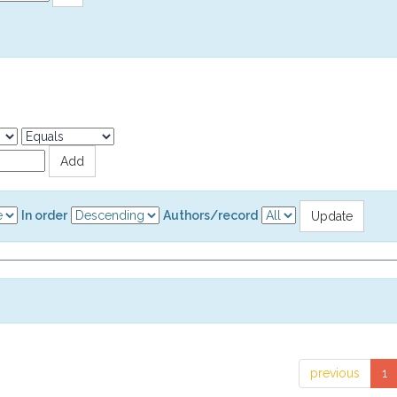
In order
Authors/record
previous
1