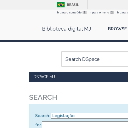
BRASIL
Ir para o conteúdo
1
Ir para o menu
2
Ir para
Skip
Biblioteca digital MJ
BROWSE
navigation
DSPACE MJ
SEARCH
Search:
for