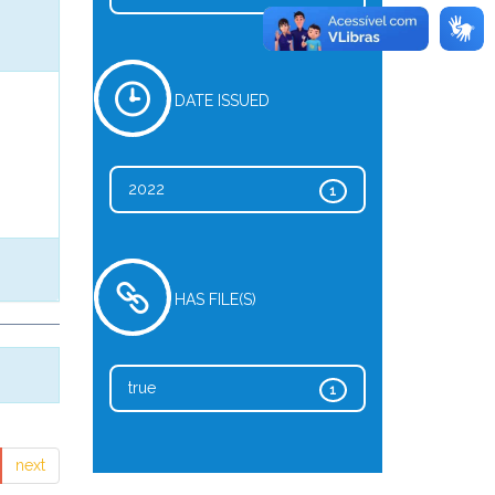
DATE ISSUED
2022
1
HAS FILE(S)
true
1
next