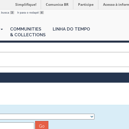
Simplifique!
Comunica BR
Participe
Acesso à infor
 a busca
3
Ir para o rodapé
4
COMMUNITIES
LINHA DO TEMPO
& COLLECTIONS