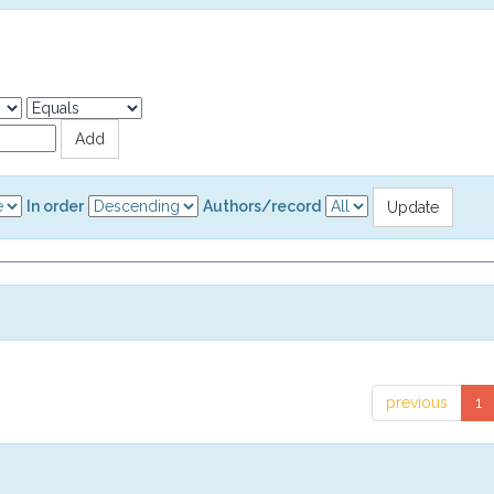
In order
Authors/record
previous
1