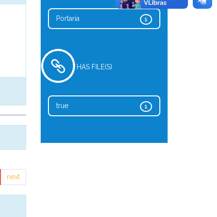
Portaria
1
HAS FILE(S)
true
1
next