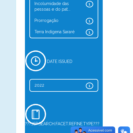
Incolumidade das
1
pessoas e do pat...
Prorrogação
1
Terra Indígena Sararé
1
DATE ISSUED
2022
1
???JSP.SEARCH.FACET.REFINE.TYPE???