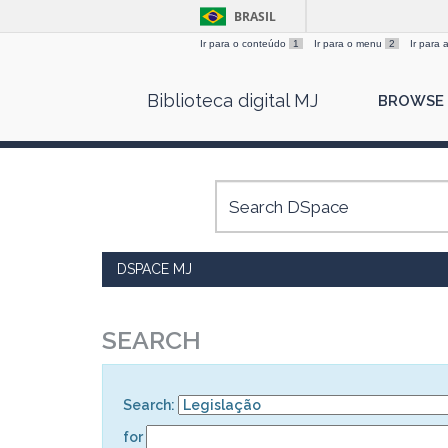
BRASIL
Ir para o conteúdo
1
Ir para o menu
2
Ir para
Skip
Biblioteca digital MJ
BROWSE
navigation
DSPACE MJ
SEARCH
Search:
for