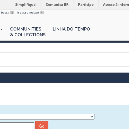
Simplifique!
Comunica BR
Participe
Acesso à infor
 a busca
3
Ir para o rodapé
4
COMMUNITIES
LINHA DO TEMPO
& COLLECTIONS