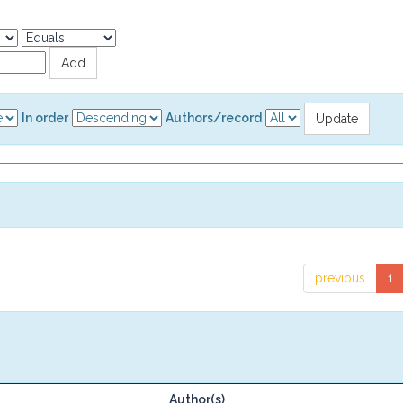
In order
Authors/record
previous
1
Author(s)