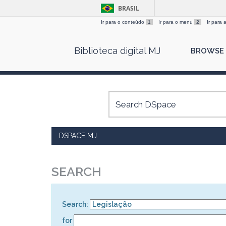
BRASIL
Ir para o conteúdo
1
Ir para o menu
2
Ir para
Skip
Biblioteca digital MJ
BROWSE
navigation
DSPACE MJ
SEARCH
Search:
for