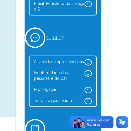
Brasil. Ministério da Justiça
1
e S...
SUBJECT
Atividades imprescindíveis
1
Incolumidade das
1
pessoas e do pat...
Prorrogação
1
Terra Indígena Sararé
1