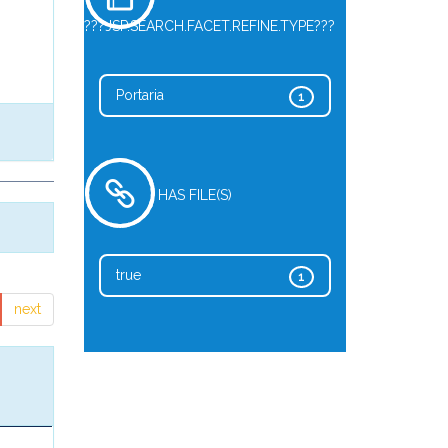
???JSP.SEARCH.FACET.REFINE.TYPE???
Portaria
1
HAS FILE(S)
true
1
next