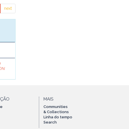
next
a
ON
AÇÃO
MAIS
te
Communities
& Collections
Linha do tempo
Search