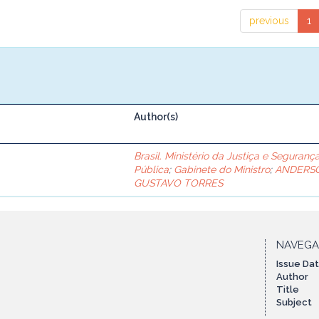
previous
1
Author(s)
Brasil. Ministério da Justiça e Seguranç
Pública
;
Gabinete do Ministro
;
ANDERS
GUSTAVO TORRES
NAVEG
Issue Da
Author
Title
Subject