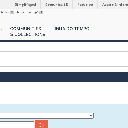
Simplifique!
Comunica BR
Participe
Acesso à infor
 a busca
3
Ir para o rodapé
4
COMMUNITIES
LINHA DO TEMPO
& COLLECTIONS