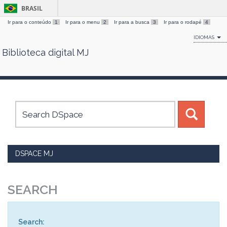
BRASIL
Ir para o conteúdo
1
Ir para o menu
2
Ir para a busca
3
Ir para o rodapé
4
IDIOMAS
Biblioteca digital MJ
Skip
navigation
DSPACE MJ
SEARCH
Search: