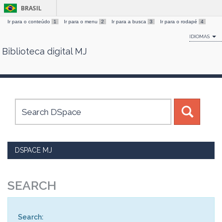
BRASIL
Ir para o conteúdo
1
Ir para o menu
2
Ir para a busca
3
Ir para o rodapé
4
IDIOMAS
Biblioteca digital MJ
Skip
navigation
DSPACE MJ
SEARCH
Search: