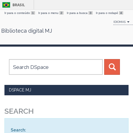
BRASIL
Ir para o conteúdo
1
Ir para o menu
2
Ir para a busca
3
Ir para o rodapé
4
IDIOMAS
Biblioteca digital MJ
Skip
navigation
DSPACE MJ
SEARCH
Search: