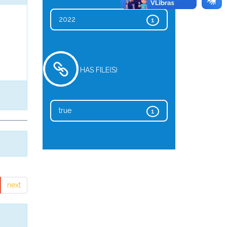
2022
1
HAS FILE(S)
true
1
next