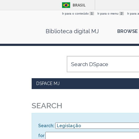
BRASIL
Ir para o conteúdo
1
Ir para o menu
2
Ir para
Skip
Biblioteca digital MJ
BROWSE
navigation
DSPACE MJ
SEARCH
Search:
for