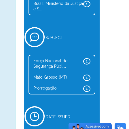
Brasil. Ministério da Justiça
1
e S...
SUBJECT
Força Nacional de
1
Segurança Públi...
Mato Grosso (MT)
1
Prorrogação
1
DATE ISSUED