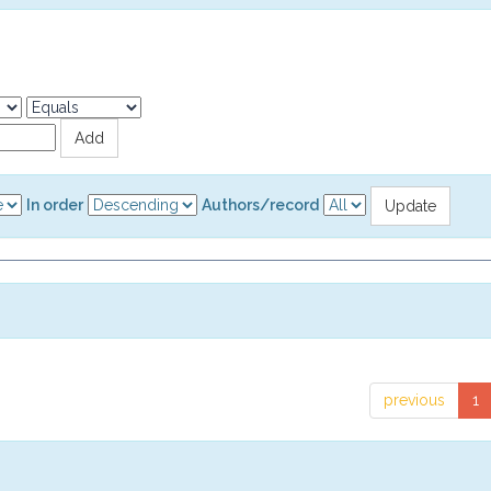
In order
Authors/record
previous
1