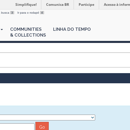
Simplifique!
Comunica BR
Participe
Acesso à infor
 a busca
3
Ir para o rodapé
4
COMMUNITIES
LINHA DO TEMPO
& COLLECTIONS