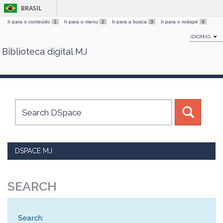
BRASIL
Ir para o conteúdo
1
Ir para o menu
2
Ir para a busca
3
Ir para o rodapé
4
IDIOMAS
Biblioteca digital MJ
Skip
navigation
DSPACE MJ
SEARCH
Search: