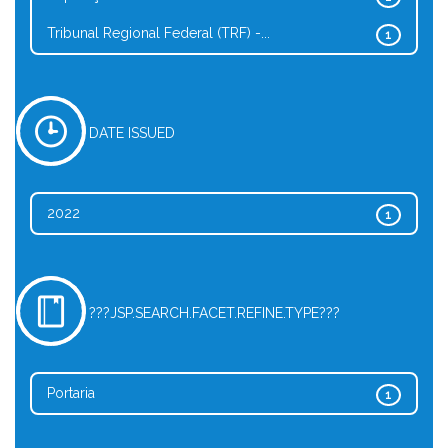
Tribunal Regional Federal (TRF) -...
1
DATE ISSUED
2022
1
???JSP.SEARCH.FACET.REFINE.TYPE???
Portaria
1