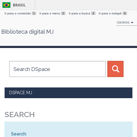
BRASIL
Ir para o conteúdo
1
Ir para o menu
2
Ir para a busca
3
Ir para o rodapé
4
IDIOMAS
Biblioteca digital MJ
Skip
navigation
DSPACE MJ
SEARCH
Search: