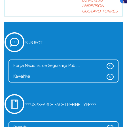
do Ministro
;
ANDERSON
GUSTAVO TORRES
SUBJECT
Força Nacional de Segurança Públi...
1
Kawahiva
1
???JSP.SEARCH.FACET.REFINE.TYPE???