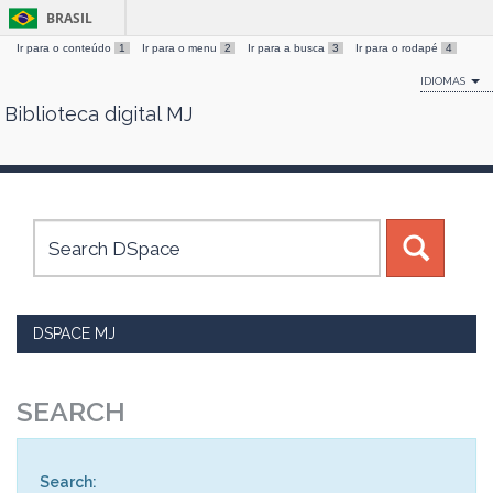
BRASIL
Ir para o conteúdo
1
Ir para o menu
2
Ir para a busca
3
Ir para o rodapé
4
IDIOMAS
Biblioteca digital MJ
Skip
navigation
DSPACE MJ
SEARCH
Search: