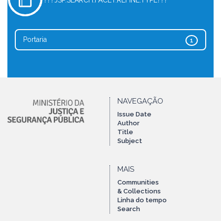
???JSP.SEARCH.FACET.REFINE.TYPE???
Portaria
1
NAVEGAÇÃO
Issue Date
Author
Title
Subject
MAIS
Communities
& Collections
Linha do tempo
Search