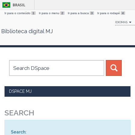
BRASIL
Ir para o conteúdo
1
Ir para o menu
2
Ir para a busca
3
Ir para o rodapé
4
IDIOMAS
Biblioteca digital MJ
Skip
navigation
DSPACE MJ
SEARCH
Search: