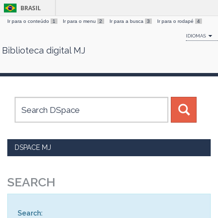
BRASIL
Ir para o conteúdo
1
Ir para o menu
2
Ir para a busca
3
Ir para o rodapé
4
IDIOMAS
Biblioteca digital MJ
Skip
navigation
DSPACE MJ
SEARCH
Search: