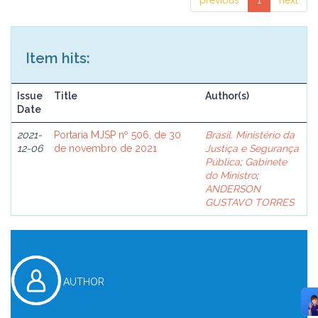
previous
1
next
Item hits:
Issue
Title
Author(s)
Date
2021-
Portaria MJSP nº 506, de 30
Brasil. Ministério da
12-06
de novembro de 2021
Justiça e Segurança
Pública
;
Gabinete
do Ministro
;
ANDERSON
GUSTAVO TORRES
AUTHOR