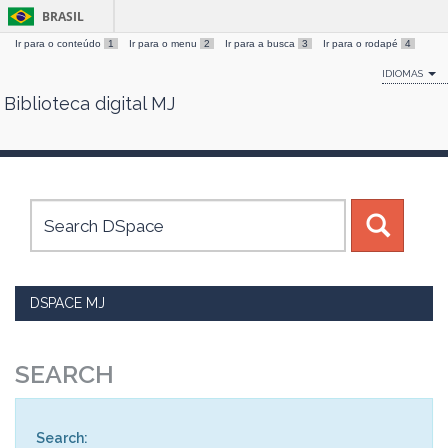
BRASIL
Ir para o conteúdo
1
Ir para o menu
2
Ir para a busca
3
Ir para o rodapé
4
IDIOMAS
Biblioteca digital MJ
Skip
navigation
DSPACE MJ
SEARCH
Search: