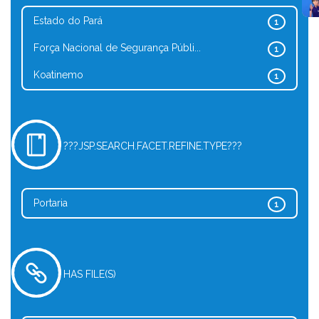
Estado do Pará
1
Força Nacional de Segurança Públi...
1
Koatinemo
1
???JSP.SEARCH.FACET.REFINE.TYPE???
Portaria
1
HAS FILE(S)