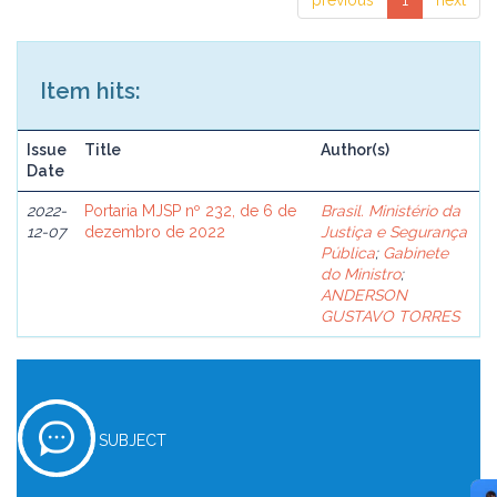
previous
1
next
Item hits:
Issue
Title
Author(s)
Date
2022-
Portaria MJSP nº 232, de 6 de
Brasil. Ministério da
12-07
dezembro de 2022
Justiça e Segurança
Pública
;
Gabinete
do Ministro
;
ANDERSON
GUSTAVO TORRES
SUBJECT