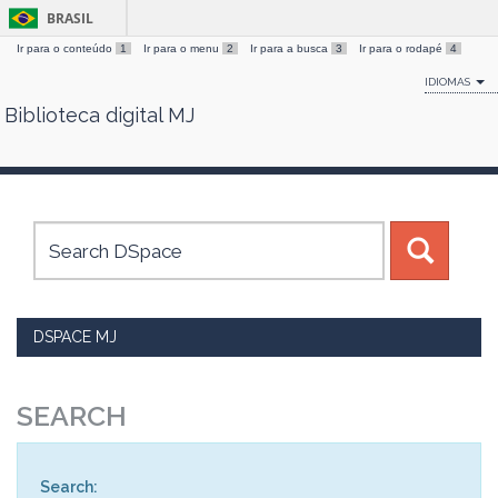
BRASIL
Ir para o conteúdo
1
Ir para o menu
2
Ir para a busca
3
Ir para o rodapé
4
IDIOMAS
Biblioteca digital MJ
Skip
navigation
DSPACE MJ
SEARCH
Search: