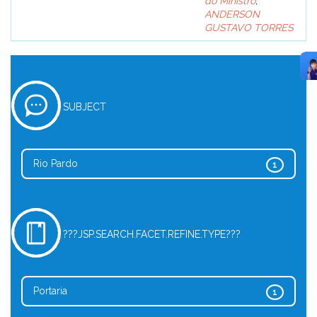
do Ministro
;
ANDERSON
GUSTAVO TORRES
SUBJECT
Rio Pardo
1
???JSP.SEARCH.FACET.REFINE.TYPE???
Portaria
1