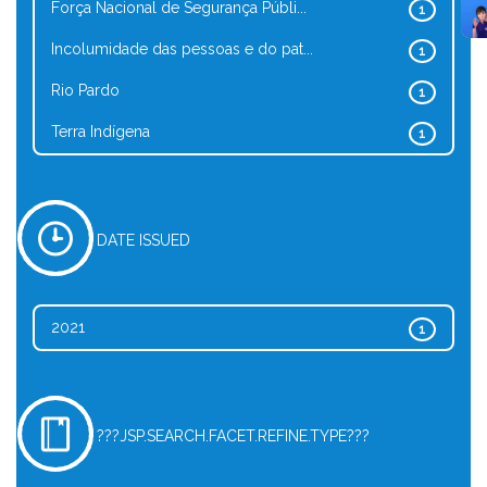
Força Nacional de Segurança Públi...
1
Incolumidade das pessoas e do pat...
1
Rio Pardo
1
Terra Indígena
1
DATE ISSUED
2021
1
???JSP.SEARCH.FACET.REFINE.TYPE???