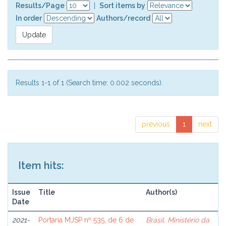
Results/Page
|
Sort items by
In order
Authors/record
Results 1-1 of 1 (Search time: 0.002 seconds).
previous
1
next
Item hits:
Issue
Title
Author(s)
Date
2021-
Portaria MJSP nº 535, de 6 de
Brasil. Ministério da