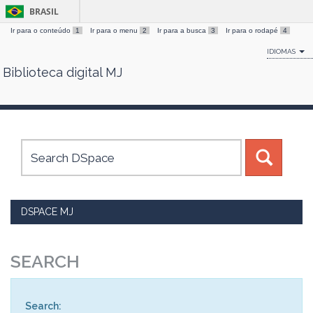
BRASIL
Ir para o conteúdo
1
Ir para o menu
2
Ir para a busca
3
Ir para o rodapé
4
IDIOMAS
Biblioteca digital MJ
Skip
navigation
DSPACE MJ
SEARCH
Search: