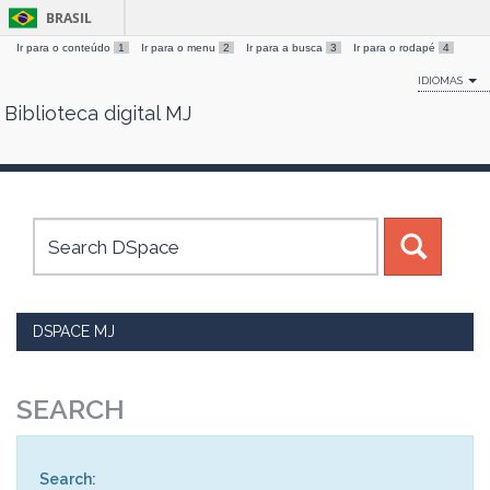
BRASIL
Ir para o conteúdo
1
Ir para o menu
2
Ir para a busca
3
Ir para o rodapé
4
IDIOMAS
Biblioteca digital MJ
Skip
navigation
DSPACE MJ
SEARCH
Search: