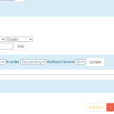
In order
Authors/record
previous
1