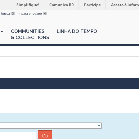
Simplifique!
Comunica BR
Participe
Acesso à infor
 a busca
3
Ir para o rodapé
4
COMMUNITIES
LINHA DO TEMPO
& COLLECTIONS