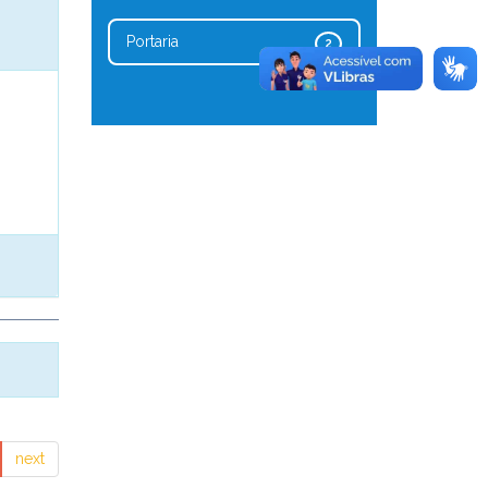
Portaria
2
next