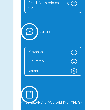
Brasil. Ministério da Justiça
2
e S...
SUBJECT
Kawahiva
1
Rio Pardo
1
Sararé
1
???JSP.SEARCH.FACET.REFINE.TYPE???