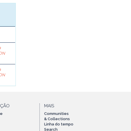
a
ON
a
ON
AÇÃO
MAIS
te
Communities
& Collections
Linha do tempo
Search