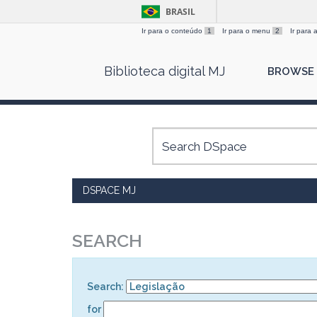
BRASIL
Ir para o conteúdo
1
Ir para o menu
2
Ir para
Skip
Biblioteca digital MJ
BROWSE
navigation
DSPACE MJ
SEARCH
Search:
for