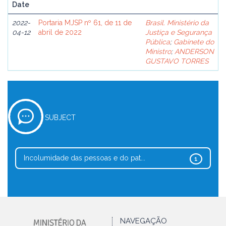
Date
2022-
Portaria MJSP nº 61, de 11 de
Brasil. Ministério da
04-12
abril de 2022
Justiça e Segurança
Pública
;
Gabinete do
Ministro
;
ANDERSON
GUSTAVO TORRES
SUBJECT
Incolumidade das pessoas e do pat...
1
NAVEGAÇÃO