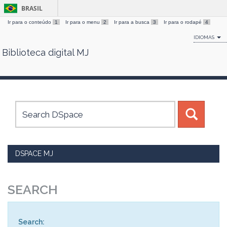
BRASIL
Ir para o conteúdo
1
Ir para o menu
2
Ir para a busca
3
Ir para o rodapé
4
IDIOMAS
Biblioteca digital MJ
Skip
navigation
DSPACE MJ
SEARCH
Search: