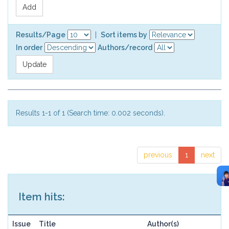
Results/Page
|
Sort items by
In order
Authors/record
Results 1-1 of 1 (Search time: 0.002 seconds).
previous
1
next
Item hits:
Issue
Title
Author(s)