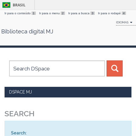
BRASIL
Ir para o conteúdo
1
Ir para o menu
2
Ir para a busca
3
Ir para o rodapé
4
IDIOMAS
Biblioteca digital MJ
Skip
navigation
DSPACE MJ
SEARCH
Search: