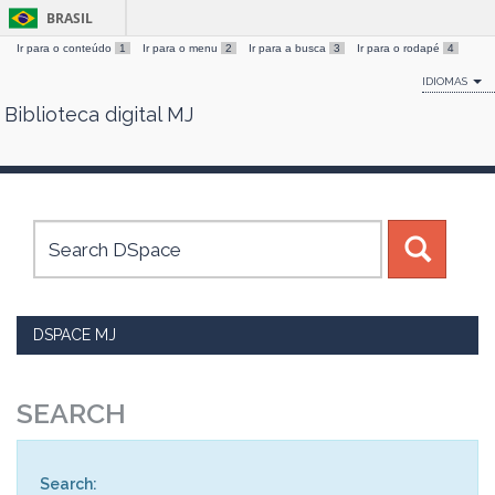
BRASIL
Ir para o conteúdo
1
Ir para o menu
2
Ir para a busca
3
Ir para o rodapé
4
IDIOMAS
Biblioteca digital MJ
Skip
navigation
DSPACE MJ
SEARCH
Search: