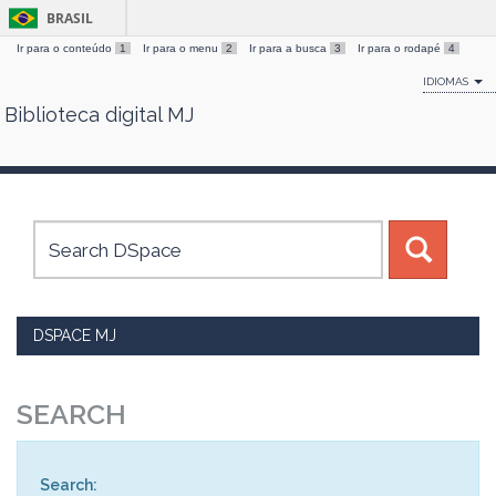
BRASIL
Ir para o conteúdo
1
Ir para o menu
2
Ir para a busca
3
Ir para o rodapé
4
IDIOMAS
Biblioteca digital MJ
Skip
navigation
DSPACE MJ
SEARCH
Search: