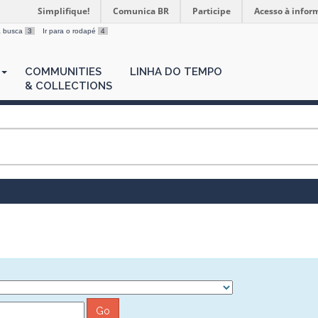
Simplifique!
Comunica BR
Participe
Acesso à infor
 a busca
3
Ir para o rodapé
4
COMMUNITIES
LINHA DO TEMPO
& COLLECTIONS