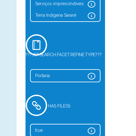
Serviços imprescindíveis
1
Terra Indígena Sararé
1
???JSP.SEARCH.FACET.REFINE.TYPE???
Portaria
1
HAS FILE(S)
true
1