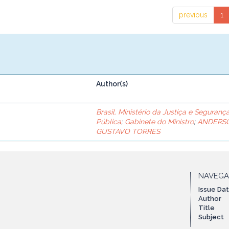
previous
1
Author(s)
Brasil. Ministério da Justiça e Seguranç
Pública
;
Gabinete do Ministro
;
ANDERS
GUSTAVO TORRES
NAVEG
Issue Da
Author
Title
Subject