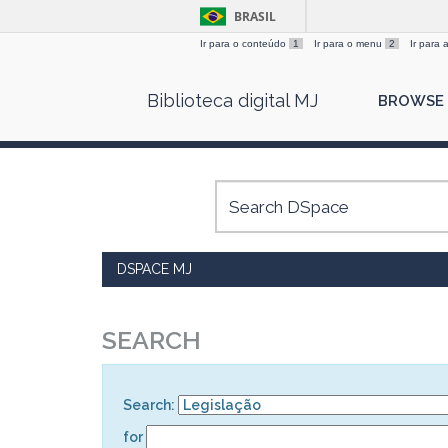
BRASIL
Ir para o conteúdo
1
Ir para o menu
2
Ir para
Skip
Biblioteca digital MJ
BROWSE
navigation
DSPACE MJ
SEARCH
Search:
for