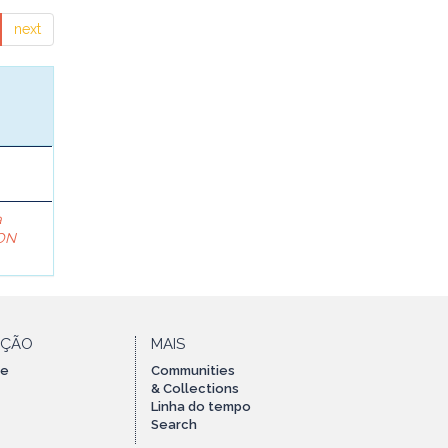
next
a
ON
AÇÃO
MAIS
te
Communities
& Collections
Linha do tempo
Search