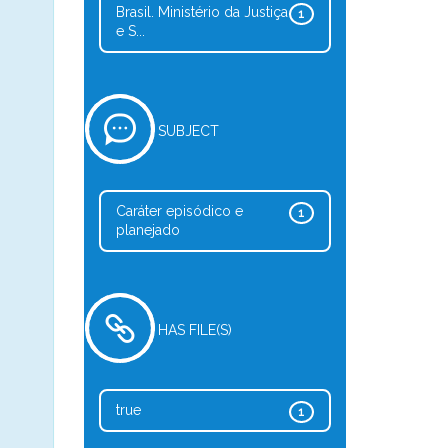
Brasil. Ministério da Justiça
1
e S...
SUBJECT
Caráter episódico e
1
planejado
HAS FILE(S)
true
1