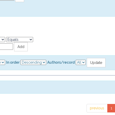
In order
Authors/record
previous
1