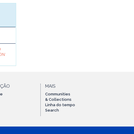
a
ON
AÇÃO
MAIS
te
Communities
& Collections
Linha do tempo
Search