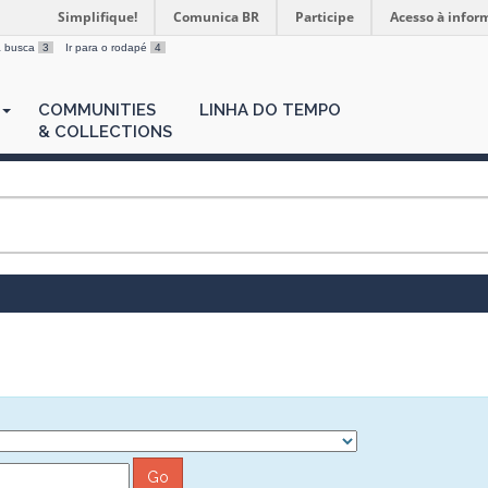
Simplifique!
Comunica BR
Participe
Acesso à infor
 a busca
3
Ir para o rodapé
4
COMMUNITIES
LINHA DO TEMPO
& COLLECTIONS