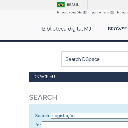
BRASIL
Ir para o conteúdo
1
Ir para o menu
2
Ir para
Skip
Biblioteca digital MJ
BROWSE
navigation
DSPACE MJ
SEARCH
Search:
for