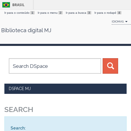
BRASIL
Ir para o conteúdo
1
Ir para o menu
2
Ir para a busca
3
Ir para o rodapé
4
IDIOMAS
Biblioteca digital MJ
Skip
navigation
DSPACE MJ
SEARCH
Search: