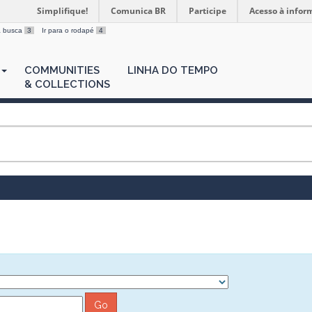
Simplifique!
Comunica BR
Participe
Acesso à infor
 a busca
3
Ir para o rodapé
4
COMMUNITIES
LINHA DO TEMPO
& COLLECTIONS