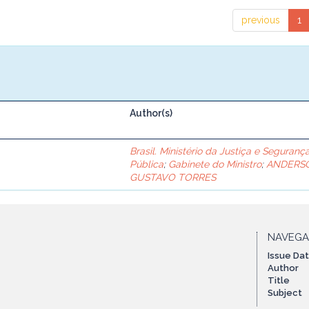
previous
1
Author(s)
Brasil. Ministério da Justiça e Seguranç
Pública
;
Gabinete do Ministro
;
ANDERS
GUSTAVO TORRES
NAVEG
Issue Da
Author
Title
Subject