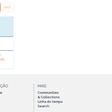
next
a
ON
AÇÃO
MAIS
te
Communities
& Collections
Linha do tempo
Search