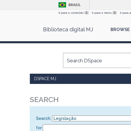
BRASIL
Ir para o conteúdo
1
Ir para o menu
2
Ir para
Skip
Biblioteca digital MJ
BROWSE
navigation
DSPACE MJ
SEARCH
Search:
for