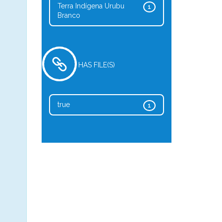
Terra Indígena Urubu
1
Branco
HAS FILE(S)
true
1