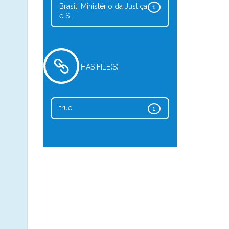
Brasil. Ministério da Justiça
1
e S...
HAS FILE(S)
true
1