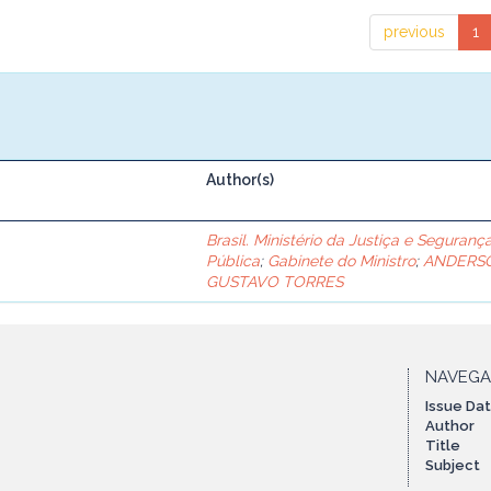
previous
1
Author(s)
Brasil. Ministério da Justiça e Seguranç
Pública
;
Gabinete do Ministro
;
ANDERS
GUSTAVO TORRES
NAVEG
Issue Da
Author
Title
Subject