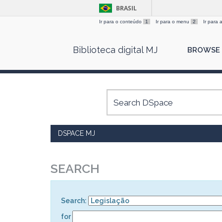
BRASIL
Ir para o conteúdo
1
Ir para o menu
2
Ir para
Skip
Biblioteca digital MJ
BROWSE
navigation
DSPACE MJ
SEARCH
Search:
for