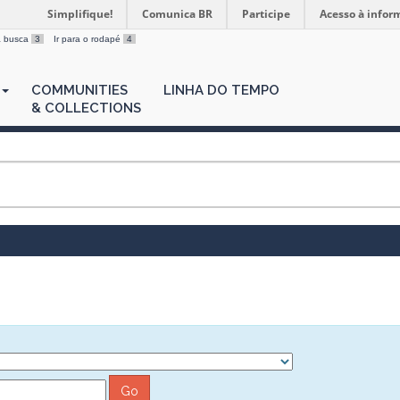
Simplifique!
Comunica BR
Participe
Acesso à infor
 a busca
3
Ir para o rodapé
4
COMMUNITIES
LINHA DO TEMPO
& COLLECTIONS