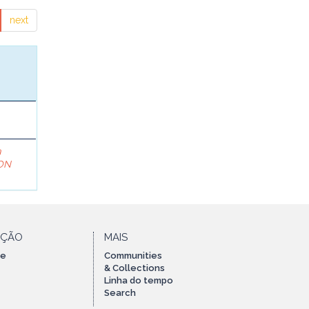
next
a
ON
AÇÃO
MAIS
te
Communities
& Collections
Linha do tempo
Search