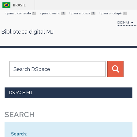
BRASIL
Ir para o conteúdo
1
Ir para o menu
2
Ir para a busca
3
Ir para o rodapé
4
IDIOMAS
Biblioteca digital MJ
Skip
navigation
DSPACE MJ
SEARCH
Search: