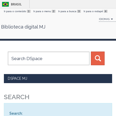
BRASIL
Ir para o conteúdo
1
Ir para o menu
2
Ir para a busca
3
Ir para o rodapé
4
IDIOMAS
Biblioteca digital MJ
Skip
navigation
DSPACE MJ
SEARCH
Search: