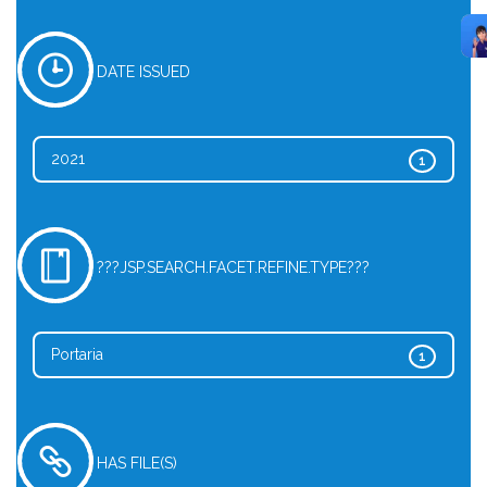
DATE ISSUED
2021
1
???JSP.SEARCH.FACET.REFINE.TYPE???
Portaria
1
HAS FILE(S)