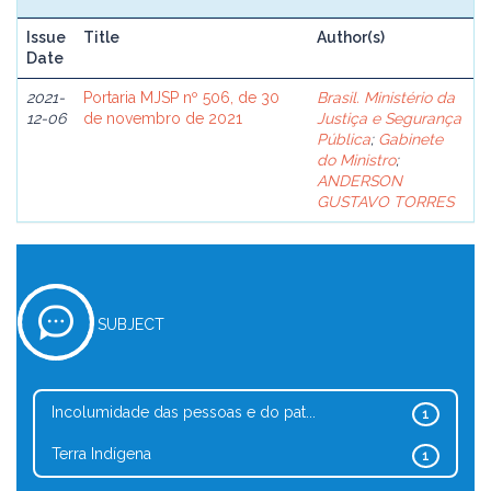
Issue
Title
Author(s)
Date
2021-
Portaria MJSP nº 506, de 30
Brasil. Ministério da
12-06
de novembro de 2021
Justiça e Segurança
Pública
;
Gabinete
do Ministro
;
ANDERSON
GUSTAVO TORRES
SUBJECT
Incolumidade das pessoas e do pat...
1
Terra Indígena
1