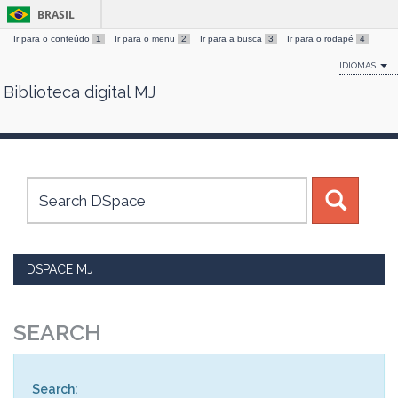
BRASIL
Ir para o conteúdo
1
Ir para o menu
2
Ir para a busca
3
Ir para o rodapé
4
IDIOMAS
Biblioteca digital MJ
Skip
navigation
DSPACE MJ
SEARCH
Search: