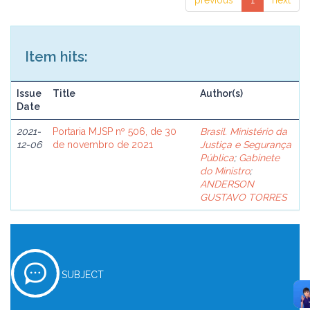
previous
1
next
Item hits:
Issue
Title
Author(s)
Date
2021-
Portaria MJSP nº 506, de 30
Brasil. Ministério da
12-06
de novembro de 2021
Justiça e Segurança
Pública
;
Gabinete
do Ministro
;
ANDERSON
GUSTAVO TORRES
SUBJECT