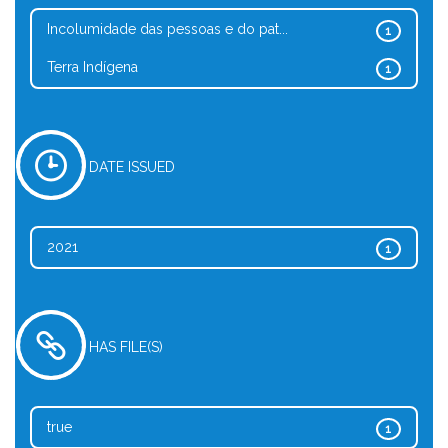
Incolumidade das pessoas e do pat...
1
Terra Indígena
1
DATE ISSUED
2021
1
HAS FILE(S)
true
1