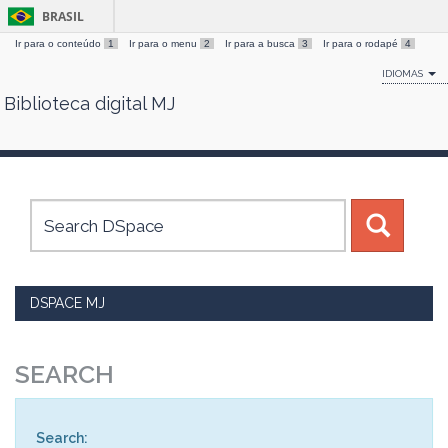
BRASIL
Ir para o conteúdo
1
Ir para o menu
2
Ir para a busca
3
Ir para o rodapé
4
IDIOMAS
Biblioteca digital MJ
Skip
navigation
DSPACE MJ
SEARCH
Search: