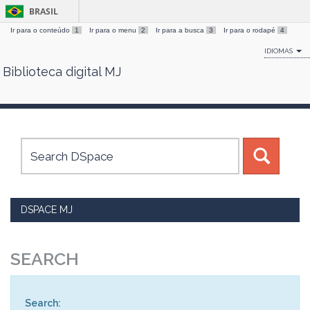
BRASIL
Ir para o conteúdo
1
Ir para o menu
2
Ir para a busca
3
Ir para o rodapé
4
IDIOMAS
Biblioteca digital MJ
Skip
navigation
DSPACE MJ
SEARCH
Search: