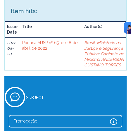
Item hits:
Issue
Title
Author(s)
Date
2022-
Portaria MJSP nº 65, de 18 de
Brasil. Ministério da
04-
abril de 2022
Justiça e Segurança
20
Pública
;
Gabinete do
Ministro
;
ANDERSON
GUSTAVO TORRES
SUBJECT
Prorrogação
1